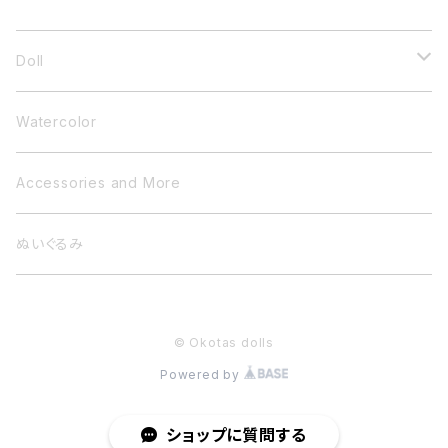
CATEGORY
Doll
小さいドール
Watercolor
衣装ドール
Accessories and More
ぬいぐるみ
ぬいぐるみ
© Okotas dolls
Powered by
ショップに質問する