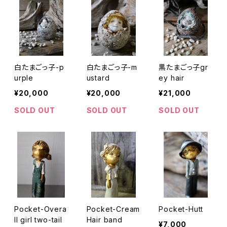
白たまごっ子-p
白たまごっ子-m
黒たまごっ子gr
urple
ustard
ey hair
¥20,000
¥20,000
¥21,000
SOLD OUT
SOLD OUT
SOLD OUT
Pocket-Overa
Pocket-Cream
Pocket-Hutt
ll girl two-tail
Hair band
¥7,000