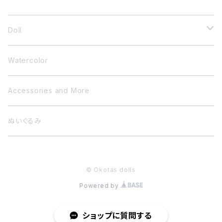
CATEGORY
Doll
小さいドール
Watercolor
衣装ドール
Accessories and More
ぬいぐるみ
ぬいぐるみ
© Okotas dolls
Powered by
ショップに質問する