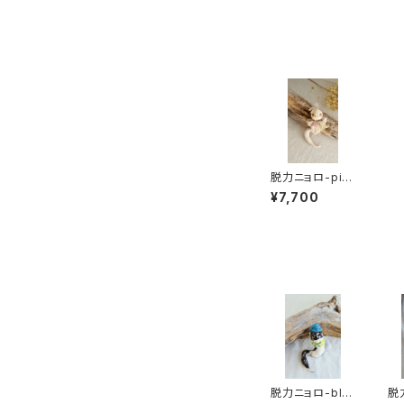
脱力ニョロ-pin
kプリント
¥7,700
脱力ニョロ-bla
脱