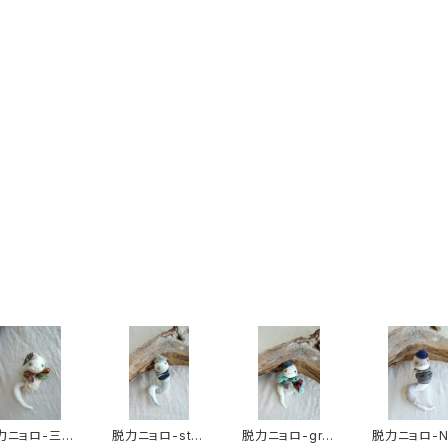
最近チェックした商品
同じカテゴリの商品
力ニョロ-三角
脱力ニョロ-stri
脱力ニョロ-gre
脱力ニョロ-N