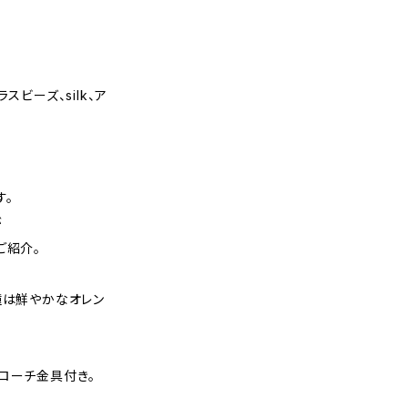
グラスビーズ、silk、ア
す。
が
ご紹介。
瞳は鮮やかなオレン
ローチ金具付き。