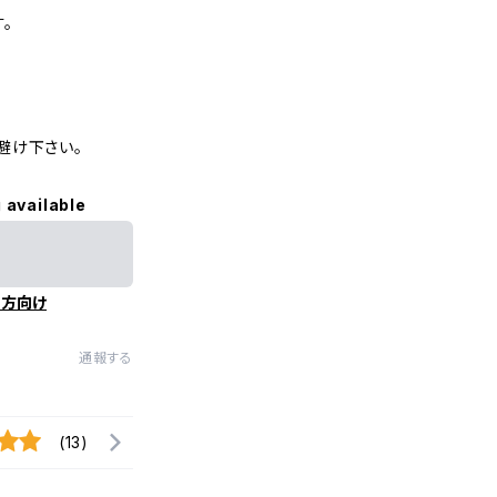
。
避け下さい。
 available
の方向け
通報する
(13)