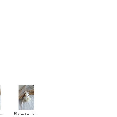
av
脱力ニョロ-リボ