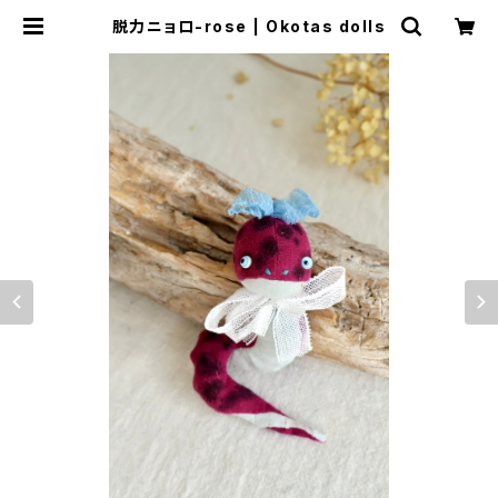
脱力ニョロ-rose | Okotas dolls