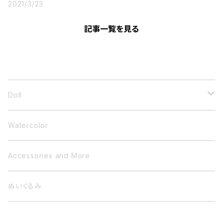
2021/3/23
記事一覧を見る
CATEGORY
Doll
小さいドール
Watercolor
衣装ドール
Accessories and More
ぬいぐるみ
ぬいぐるみ