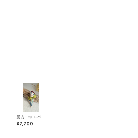
リボ
脱力ニョロ-ベー
ジュ三角hat
¥7,700