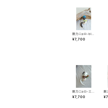
脱力ニョロ-bla
ck
¥7,700
脱力ニョロ-三角
脱力
hat
pe
¥7,700
¥7