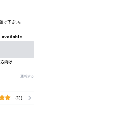
避け下さい。
 available
の方向け
通報する
(13)