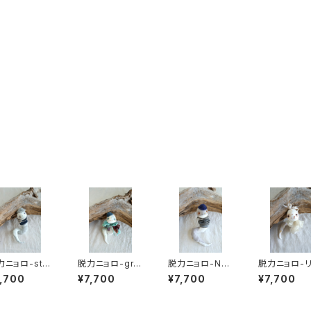
同じカテゴリの商品
ニョロ-stri
脱力ニョロ-gre
脱力ニョロ-Nav
脱力ニョロ-
en ribbon
y hat
ン
,700
¥7,700
¥7,700
¥7,700