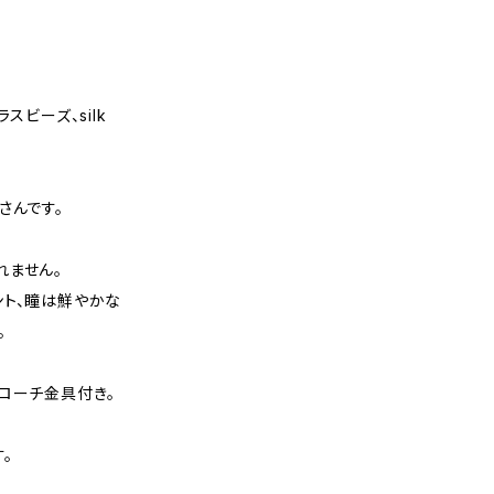
ラスビーズ、silk
さんです。
れません。
ント、瞳は鮮やかな
。
ローチ金具付き。
。