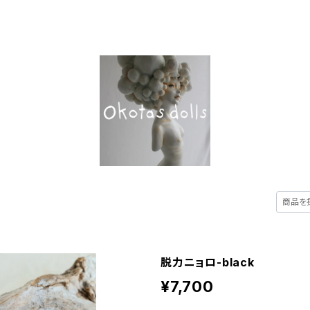
UT
ALL ITEM
CATEGORY
CONTACT
脱力ニョロ-black
¥7,700