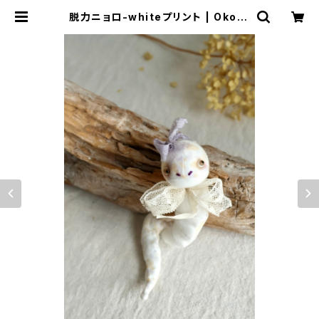
脱力ニョロ-whiteプリント | Okota
s dolls