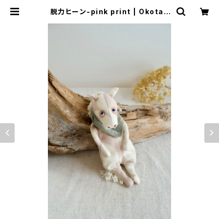
脱力ヒーン-pink print | Okotas
dolls