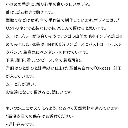
小さめの手足に、触り心地の良いクロスボディ。
首は、ゴム弾きで動きます。
型取りなどはせず、全て手作業で制作しています。ボディには、プ
リントリネンで衣装なしでも、楽しんで頂けると思います。
ムーは、ブルーが似合いそうでアンゴラ山羊の毛をインディゴに染
めてみました。衣装はlinen100%ワンピースとバストコート、シル
クパンツ、生意気にペンダントを付けています。
下着、靴下、靴、ワンピース、全て着脱可能。
洋服はひと針ひと針手縫い仕上げ、革靴も自作で「Okotas」刻印
が入っています。
ムーと心が通い、
お友達になって頂けると、嬉しいです。
＊いつか土にかえりえるよう、なるべく天然素材を選んでいます。
*高温多湿での保存はお避けください。
•送料込みです。