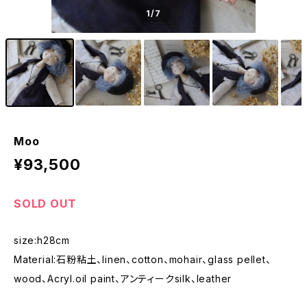
1
/7
Moo
¥93,500
SOLD OUT
size:h28cm
Material:石粉粘土、linen、cotton、mohair、glass pellet、
wood、Acryl.oil paint、アンティークsilk、leather