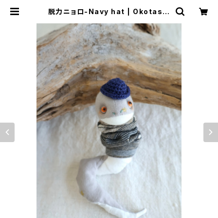
脱力ニョロ-Navy hat | Okotas d
olls