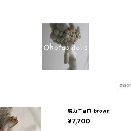
UT
ALL ITEM
CATEGORY
CONTACT
脱力ニョロ-brown
¥7,700