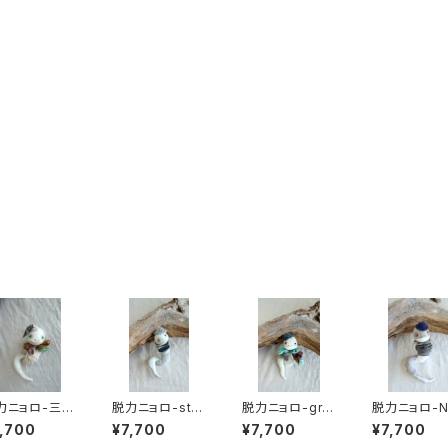
最近チェックした商品
同じカテゴリの商品
力ニョロ-三角
脱力ニョロ-stri
脱力ニョロ-gre
脱力ニョロ-N
t
pe
en ribbon
y hat
,700
¥7,700
¥7,700
¥7,700