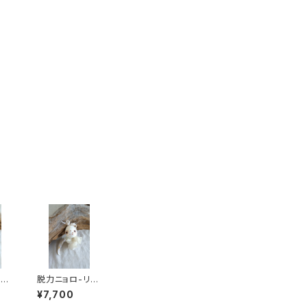
av
脱力ニョロ-リボ
ン
¥7,700