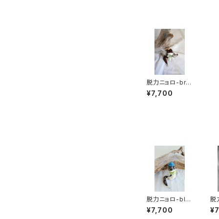
脱力ニョロ-bro
wn
¥7,700
脱力ニョロ-bla
脱
ck
ha
¥7,700
¥7