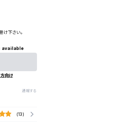
避け下さい。
 available
の方向け
通報する
(13)